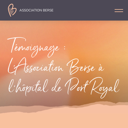
ASSOCIATION
BERSE
Témoignage :
L’Association Berse à
l’hôpital de Port Royal