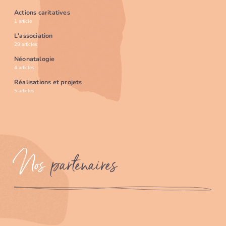
Actions caritatives
1 article
L'association
29 articles
Néonatalogie
4 articles
Réalisations et projets
5 articles
Nos
partenaires