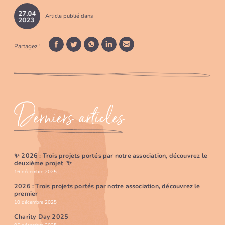
27
.
04
Article publié dans
2023
Partagez !
Facebook
Twitter
WhatsApp
LinkedIn
Mail
Derniers articles
✨ 2026 : Trois projets portés par notre association, découvrez le
deuxième projet ✨
16 décembre 2025
2026 : Trois projets portés par notre association, découvrez le
premier
10 décembre 2025
Charity Day 2025