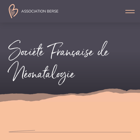
ASSOCIATION
BERSE
Société Française de
Néonatalogie