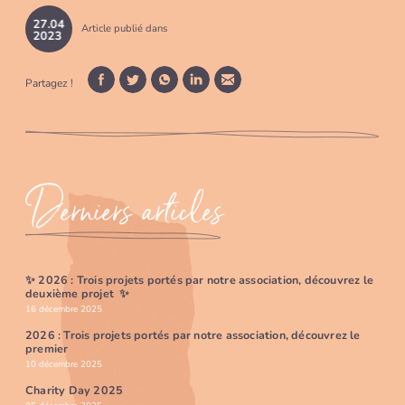
27
.
04
Article publié dans
2023
Partagez !
Facebook
Twitter
WhatsApp
LinkedIn
Mail
Derniers articles
✨ 2026 : Trois projets portés par notre association, découvrez le
deuxième projet ✨
16 décembre 2025
2026 : Trois projets portés par notre association, découvrez le
premier
10 décembre 2025
Charity Day 2025