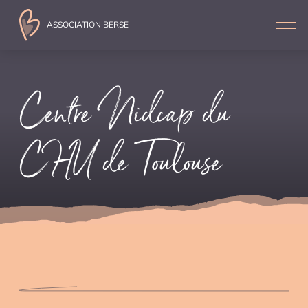
ASSOCIATION
BERSE
Centre Nidcap du
CHU de Toulouse